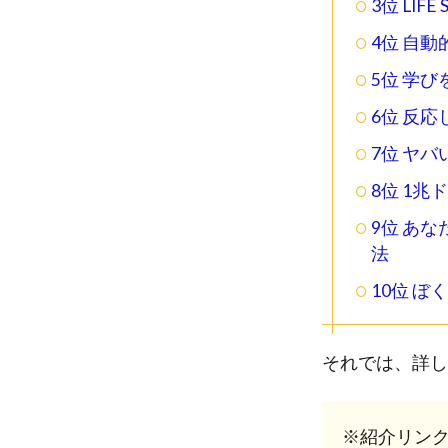
3位 LIF
4位 自
5位 学
6位 反
7位 ヤ
8位 1
9位 あ
法
10位 
それでは、詳し
※紹介リン