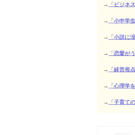
→
「ビジネ
→
「小中学
→
「小説に
→
「恋愛が
→
「経営視
→
「心理学
→
「子育て