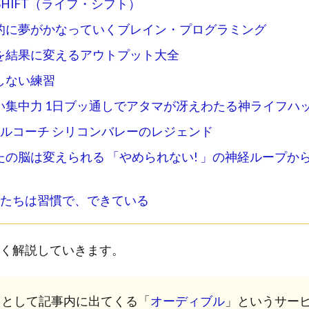
E SHIFT（ライフ・シフト）
動的に夢がかなっていくブレイン・プログラミング
びを結果に変えるアウトプット大全
応しない練習
バい集中力 1日ブッ通しでアタマが冴えわたる神ライフハ
兆ドルコーチ シリコンバレーのレジェンド
なたの脳は変えられる 「やめられない! 」の神経ループか
ぼくたちは習慣で、できている
く解説していきます。
クとして記事内に出てくる「
オーディブル
」というサー