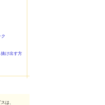
ック
ら抜け出す方
ビスは、