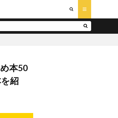
め本50
本を紹