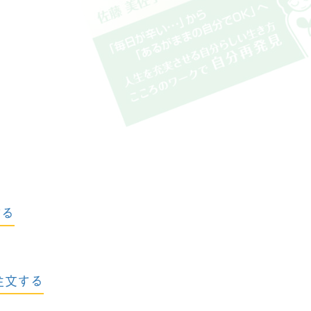
する
る
注文する