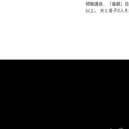
傾聴講座、「毒親」自
以上。 夫と息子2人